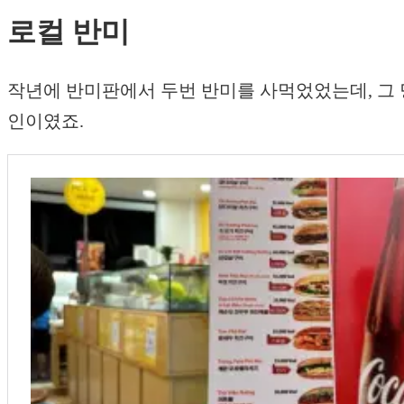
로컬 반미
작년에 반미판에서 두번 반미를 사먹었었는데, 그 
인이였죠.