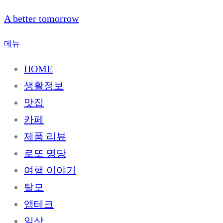
내
A better tomorrow
용
으
메뉴
로
HOME
바
로
생활정보
가
맛집
기
카페
제품 리뷰
로또 명당
여행 이야기
탈모
앱테크
일상