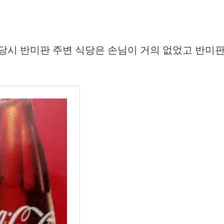
당시 반미판 주변 식당은 손님이 거의 없었고 반미판