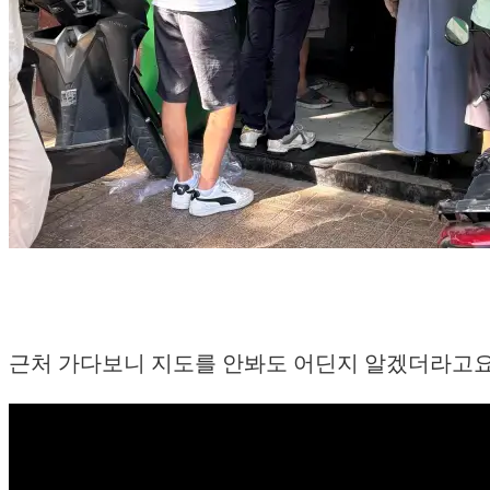
근처 가다보니 지도를 안봐도 어딘지 알겠더라고요