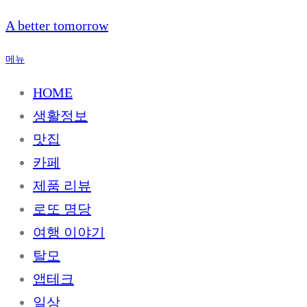
내
A better tomorrow
용
으
메뉴
로
바
HOME
로
생활정보
가
기
맛집
카페
제품 리뷰
로또 명당
여행 이야기
탈모
앱테크
일상