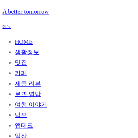
내
A better tomorrow
용
으
메뉴
로
바
HOME
로
생활정보
가
기
맛집
카페
제품 리뷰
로또 명당
여행 이야기
탈모
앱테크
일상