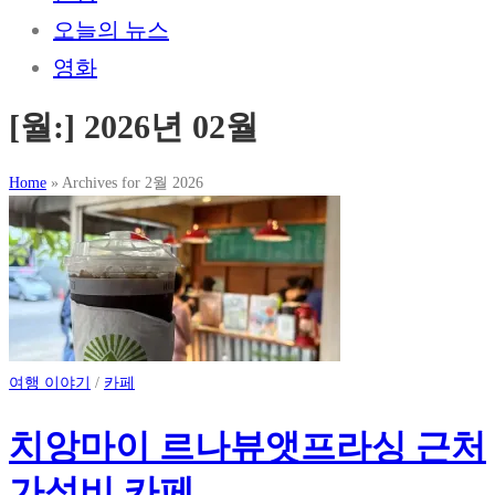
오늘의 뉴스
영화
[월:]
2026년 02월
Home
»
Archives for 2월 2026
여행 이야기
/
카페
치앙마이 르나뷰앳프라싱 근처
가성비 카페