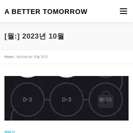
내
용
A BETTER TOMORROW
메뉴
으
로
바
로
HOME
생활정보
맛집
카페
제품 리뷰
[월:]
2023년 10월
가
기
로또 명당
여행 이야기
탈모
앱테크
일상
Home
»
Archives for 10월 2023
오늘의 뉴스
영화
앱테크