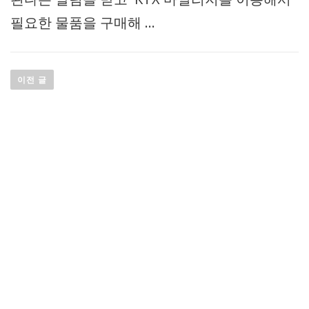
필요한 물품을 구매해 …
글
이전 글
내
비
게
이
션