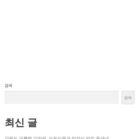
검색
검색
최신 글
강원도 구룡령 감자전, 도토리묵과 막걸리 맛집 용규네