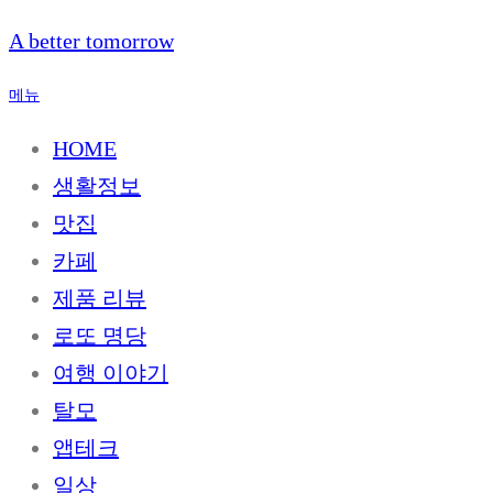
내
A better tomorrow
용
으
메뉴
로
바
HOME
로
생활정보
가
기
맛집
카페
제품 리뷰
로또 명당
여행 이야기
탈모
앱테크
일상