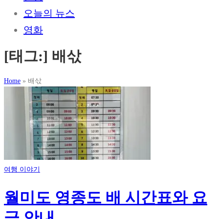
오늘의 뉴스
영화
[태그:]
배삯
Home
»
배삯
여행 이야기
월미도 영종도 배 시간표와 요
금 안내