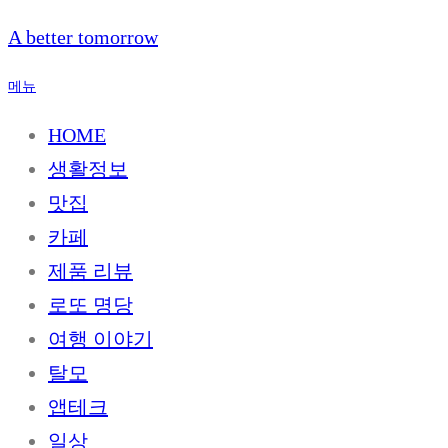
내
A better tomorrow
용
으
메뉴
로
바
HOME
로
생활정보
가
기
맛집
카페
제품 리뷰
로또 명당
여행 이야기
탈모
앱테크
일상