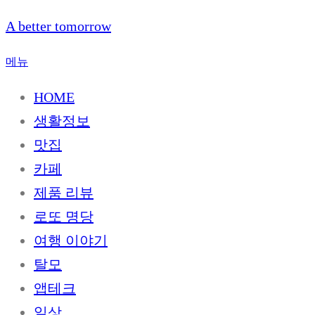
내
A better tomorrow
용
으
메뉴
로
HOME
바
로
생활정보
가
맛집
기
카페
제품 리뷰
로또 명당
여행 이야기
탈모
앱테크
일상