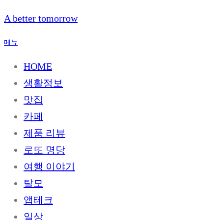
내
A better tomorrow
용
으
메뉴
로
바
HOME
로
생활정보
가
기
맛집
카페
제품 리뷰
로또 명당
여행 이야기
탈모
앱테크
일상