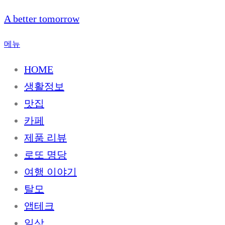
내
A better tomorrow
용
으
메뉴
로
HOME
바
로
생활정보
가
맛집
기
카페
제품 리뷰
로또 명당
여행 이야기
탈모
앱테크
일상