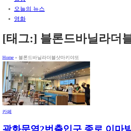
오늘의 뉴스
영화
[태그:]
블론드바닐라더
Home
»
블론드바닐라더블샷마키야또
카페
광화문역2번출입구 종로 이마