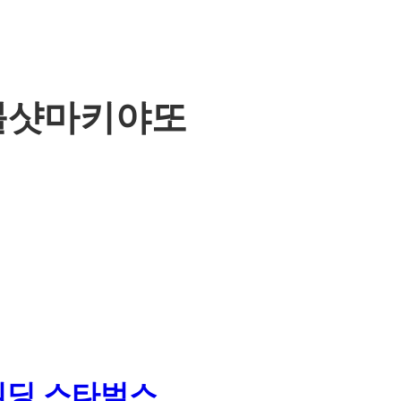
블샷마키야또
빌딩 스타벅스