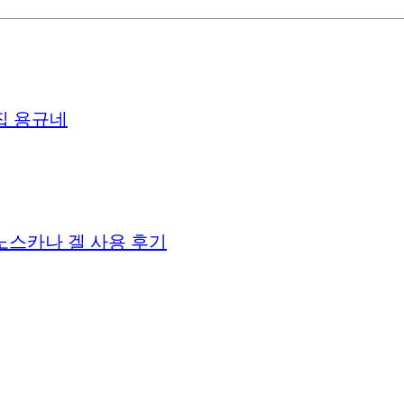
집 용규네
노스카나 겔 사용 후기