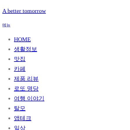
내
A better tomorrow
용
으
메뉴
로
바
HOME
로
생활정보
가
기
맛집
카페
제품 리뷰
로또 명당
여행 이야기
탈모
앱테크
일상