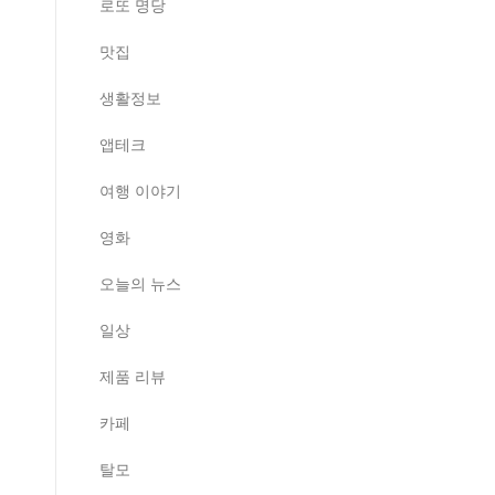
로또 명당
맛집
생활정보
앱테크
여행 이야기
영화
오늘의 뉴스
일상
제품 리뷰
카페
탈모