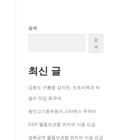
검색
검
색
최신 글
강원도 구룡령 감자전, 도토리묵과 막
걸리 맛집 용규네
용인고기동유원지 스타벅스 주차비
DDP 물품보관함 위치와 이용 요금
경복궁역 물품보관함 위치와 이용 요금