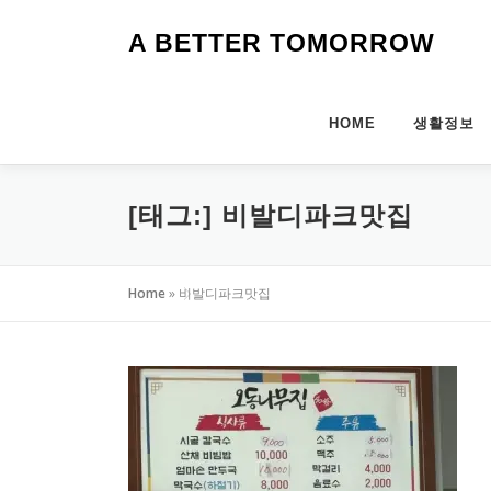
내
용
A BETTER TOMORROW
으
로
바
HOME
생활정보
로
가
기
[태그:]
비발디파크맛집
Home
»
비발디파크맛집