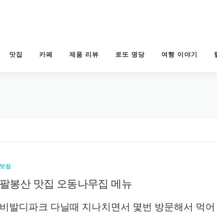
맛집
카페
제품 리뷰
로또 명당
여행 이야기
맛집
팔봉산 맛집 오동나무집 메뉴
비발디파크 다닐때 지나치면서 몇번 방문해서 먹어