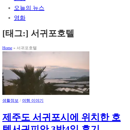
오늘의 뉴스
영화
[태그:]
서귀포호텔
Home
»
서귀포호텔
생활정보
/
여행 이야기
제주도 서귀포시에 위치한 호
텔서귀피안 3박4일 후기