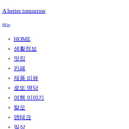
내
A better tomorrow
용
으
메뉴
로
바
HOME
로
생활정보
가
기
맛집
카페
제품 리뷰
로또 명당
여행 이야기
탈모
앱테크
일상