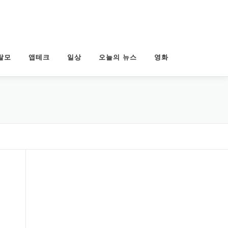
탈모
앱테크
일상
오늘의 뉴스
영화
소
근