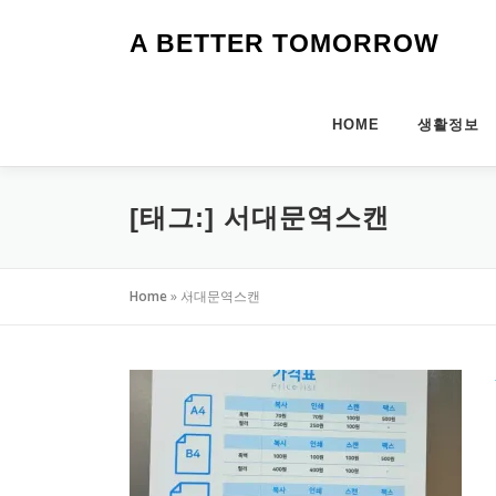
내
용
A BETTER TOMORROW
으
로
바
HOME
생활정보
로
가
기
[태그:]
서대문역스캔
Home
»
서대문역스캔