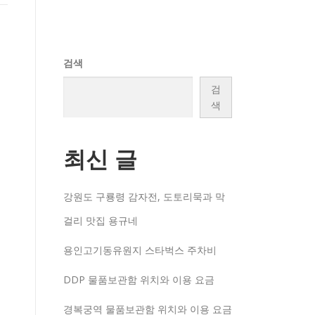
검색
검
색
최신 글
강원도 구룡령 감자전, 도토리묵과 막
걸리 맛집 용규네
용인고기동유원지 스타벅스 주차비
DDP 물품보관함 위치와 이용 요금
경복궁역 물품보관함 위치와 이용 요금