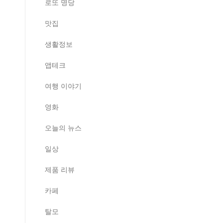
로또 명당
맛집
생활정보
앱테크
여행 이야기
영화
오늘의 뉴스
일상
제품 리뷰
카페
탈모