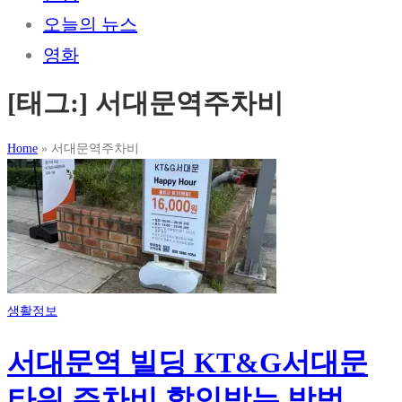
오늘의 뉴스
영화
[태그:]
서대문역주차비
Home
»
서대문역주차비
생활정보
서대문역 빌딩 KT&G서대문
타워 주차비 할인받는 방법