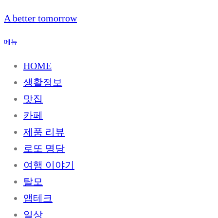
내
A better tomorrow
용
으
메뉴
로
바
HOME
로
생활정보
가
기
맛집
카페
제품 리뷰
로또 명당
여행 이야기
탈모
앱테크
일상