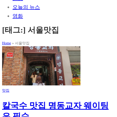
오늘의 뉴스
영화
[태그:]
서울맛집
Home
»
서울맛집
맛집
칼국수 맛집 명동교자 웨이팅
은 필수