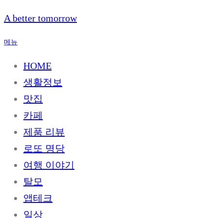
내
A better tomorrow
용
으
메뉴
로
바
HOME
로
생활정보
가
기
맛집
카페
제품 리뷰
로또 명당
여행 이야기
탈모
앱테크
일상