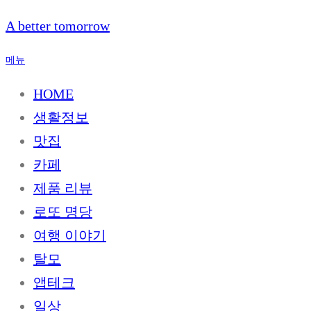
내
A better tomorrow
용
으
메뉴
로
바
HOME
로
생활정보
가
기
맛집
카페
제품 리뷰
로또 명당
여행 이야기
탈모
앱테크
일상