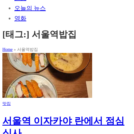
오늘의 뉴스
영화
[태그:]
서울역밥집
Home
»
서울역밥집
맛집
서울역 이자카야 란에서 점심
식사