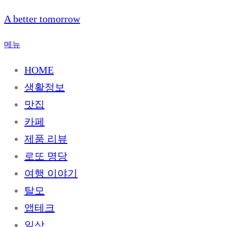
내
A better tomorrow
용
으
메뉴
로
HOME
바
로
생활정보
가
맛집
기
카페
제품 리뷰
로또 명당
여행 이야기
탈모
앱테크
일상