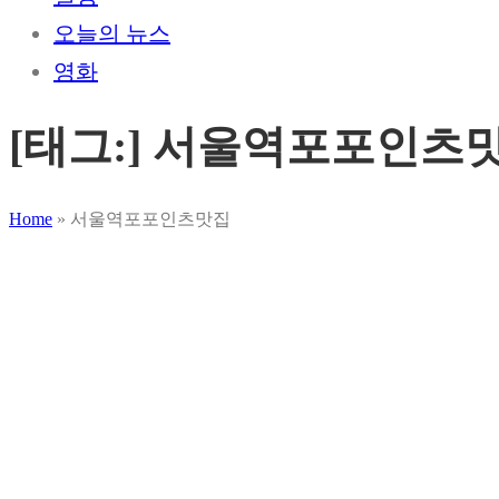
오늘의 뉴스
영화
[태그:]
서울역포포인츠
Home
»
서울역포포인츠맛집