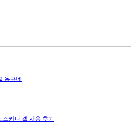
집 용규네
노스카나 겔 사용 후기