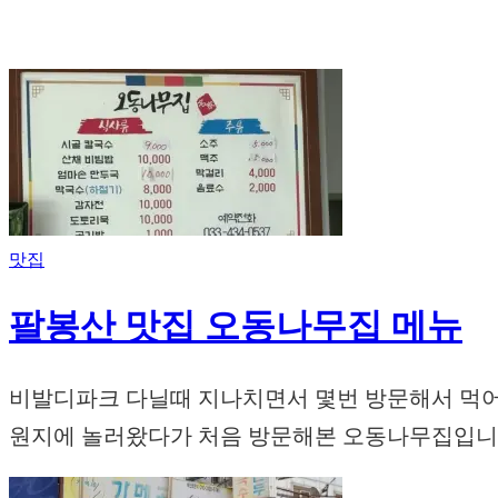
맛집
팔봉산 맛집 오동나무집 메뉴
비발디파크 다닐때 지나치면서 몇번 방문해서 먹어본
원지에 놀러왔다가 처음 방문해본 오동나무집입니다