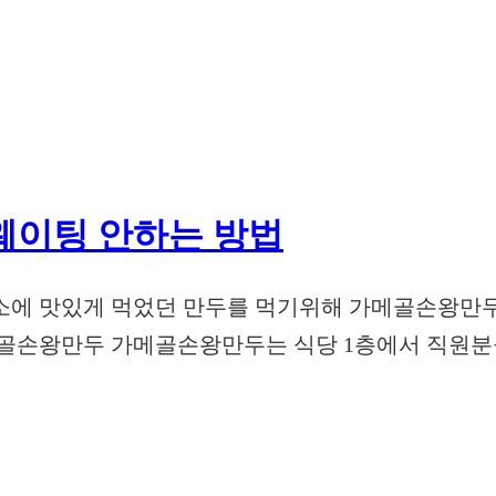
웨이팅 안하는 방법
소에 맛있게 먹었던 만두를 먹기위해 가메골손왕만
메골손왕만두 가메골손왕만두는 식당 1층에서 직원분