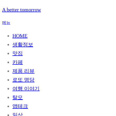
내
A better tomorrow
용
으
메뉴
로
HOME
바
로
생활정보
가
맛집
기
카페
제품 리뷰
로또 명당
여행 이야기
탈모
앱테크
일상