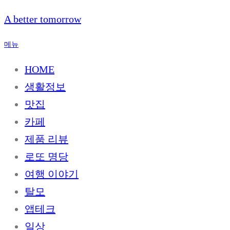
내
A better tomorrow
용
으
메뉴
로
바
HOME
로
생활정보
가
기
맛집
카페
제품 리뷰
로또 명당
여행 이야기
탈모
앱테크
일상