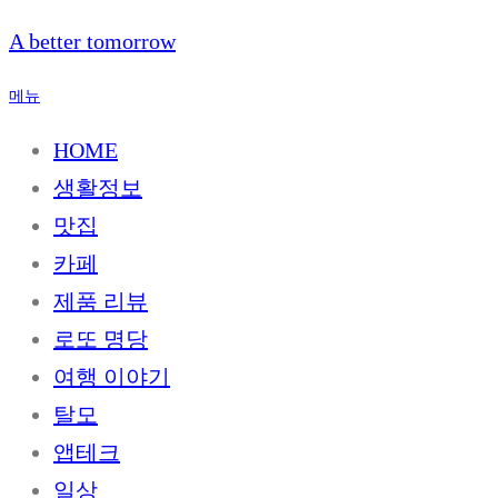
내
A better tomorrow
용
으
메뉴
로
바
HOME
로
생활정보
가
기
맛집
카페
제품 리뷰
로또 명당
여행 이야기
탈모
앱테크
일상