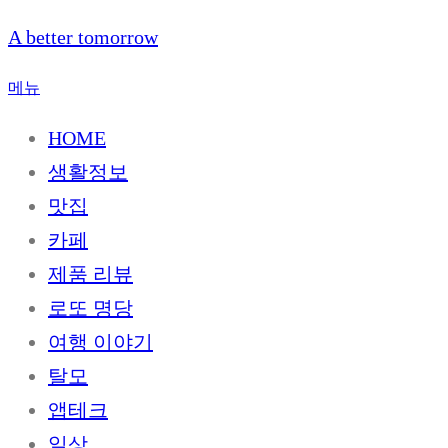
내
A better tomorrow
용
으
메뉴
로
HOME
바
로
생활정보
가
맛집
기
카페
제품 리뷰
로또 명당
여행 이야기
탈모
앱테크
일상