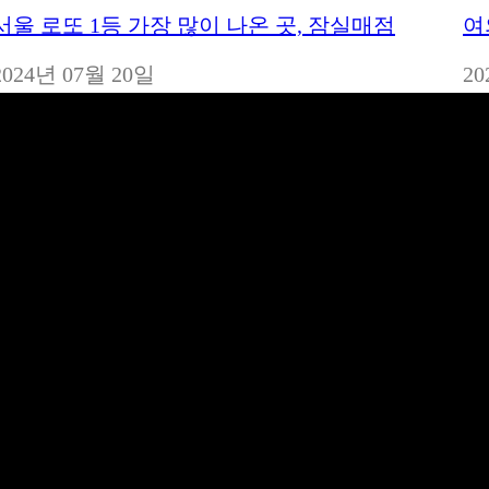
서울 로또 1등 가장 많이 나온 곳, 잠실매점
여
일자
2024년 07월 20일
일
20