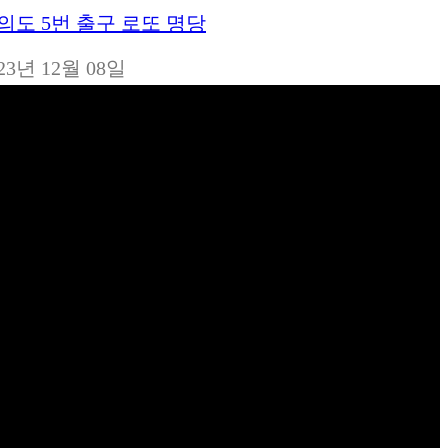
의도 5번 출구 로또 명당
자
23년 12월 08일