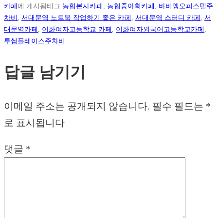
카페
에 게시됨
태그
농협본사카페
,
농협중아회카페
,
바비엥오피스텔주
차비
,
서대문역 노트북 작업하기 좋은 카페
,
서대문역 스터디 카페
,
서
대문역카페
,
이화여자고등학교 카페
,
이화여자외국어고등학교카페
,
투썸플레이스주차비
답글 남기기
이메일 주소는 공개되지 않습니다.
필수 필드는
*
로 표시됩니다
댓글
*