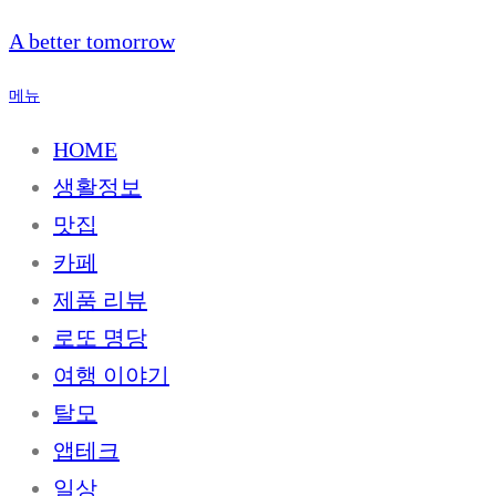
내
A better tomorrow
용
으
메뉴
로
바
HOME
로
생활정보
가
기
맛집
카페
제품 리뷰
로또 명당
여행 이야기
탈모
앱테크
일상