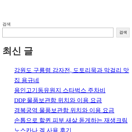
검색
검색
최신 글
강원도 구룡령 감자전, 도토리묵과 막걸리 맛
집 용규네
용인고기동유원지 스타벅스 주차비
DDP 물품보관함 위치와 이용 요금
경복궁역 물품보관함 위치와 이용 요금
손톱으로 할퀸 피부 새살 돋게하는 재생크림
노스카나 겔 사용 후기