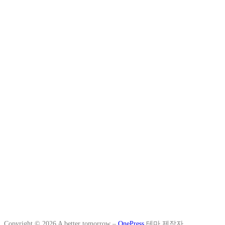
Copyright © 2026 A better tomorrow
–
OnePress
테마 제작자