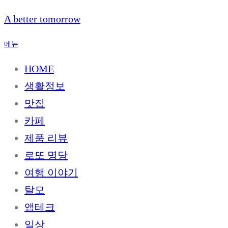
내
A better tomorrow
용
으
메뉴
로
바
HOME
로
생활정보
가
기
맛집
카페
제품 리뷰
로또 명당
여행 이야기
탈모
앱테크
일상