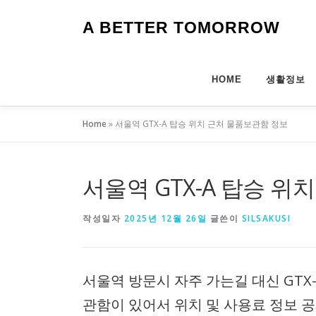
내
용
A BETTER TOMORROW
으
로
바
HOME
생활정보
로
가
기
Home
»
서울역 GTX-A 탑승 위치 근처 물품보관함 정보
서울역 GTX-A 탑승 위
작성일자
2025년 12월 26일
글쓴이
SILSAKUSI
서울역 방문시 자주 가는길 대신 GTX
관함이 있어서 위치 및 사용료 정보 