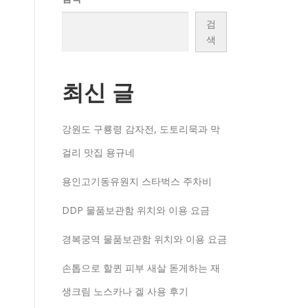
검
색
최신 글
강원도 구룡령 감자전, 도토리묵과 막
걸리 맛집 용규네
용인고기동유원지 스타벅스 주차비
DDP 물품보관함 위치와 이용 요금
경복궁역 물품보관함 위치와 이용 요금
손톱으로 할퀸 피부 새살 돋게하는 재
생크림 노스카나 겔 사용 후기