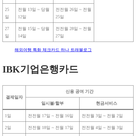
25
전월 13일 ~ 당월
전전월 26일 ~ 전월
일
12일
25일
27
전월 15일 ~ 당월
전전월 28일 ~ 전월
일
14일
27일
해외여행 특화 체크카드 하나 트래블로그
IBK기업은행카드
신용 공여 기간
결제일자
일시불/할부
현금서비스
1일
전전월 17일 ~ 전월 16일
전전월 3일 ~ 전월 2일
2일
전전월 18일 ~ 전월 17일
전전월 4일 ~ 전월 3일