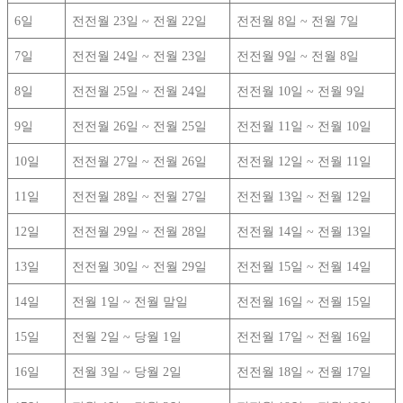
6일
전전월 23일 ~ 전월 22일
전전월 8일 ~ 전월 7일
7일
전전월 24일 ~ 전월 23일
전전월 9일 ~ 전월 8일
8일
전전월 25일 ~ 전월 24일
전전월 10일 ~ 전월 9일
9일
전전월 26일 ~ 전월 25일
전전월 11일 ~ 전월 10일
10일
전전월 27일 ~ 전월 26일
전전월 12일 ~ 전월 11일
11일
전전월 28일 ~ 전월 27일
전전월 13일 ~ 전월 12일
12일
전전월 29일 ~ 전월 28일
전전월 14일 ~ 전월 13일
13일
전전월 30일 ~ 전월 29일
전전월 15일 ~ 전월 14일
14일
전월 1일 ~ 전월 말일
전전월 16일 ~ 전월 15일
15일
전월 2일 ~ 당월 1일
전전월 17일 ~ 전월 16일
16일
전월 3일 ~ 당월 2일
전전월 18일 ~ 전월 17일