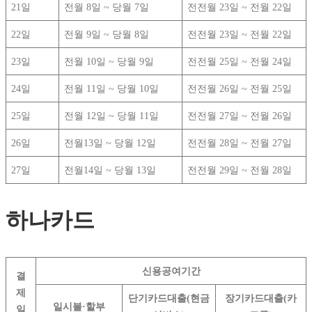
21일
전월 8일 ~ 당월 7일
전전월 23일 ~ 전월 22일
22일
전월 9일 ~ 당월 8일
전전월 23일 ~ 전월 22일
23일
전월 10일 ~ 당월 9일
전전월 25일 ~ 전월 24일
24일
전월 11일 ~ 당월 10일
전전월 26일 ~ 전월 25일
25일
전월 12일 ~ 당월 11일
전전월 27일 ~ 전월 26일
26일
전월13일 ~ 당월 12일
전전월 28일 ~ 전월 27일
27일
전월14일 ~ 당월 13일
전전월 29일 ~ 전월 28일
하나카드
신용공여기간
결
제
단기카드대출(현금
장기카드대출(카
일시불·할부
일