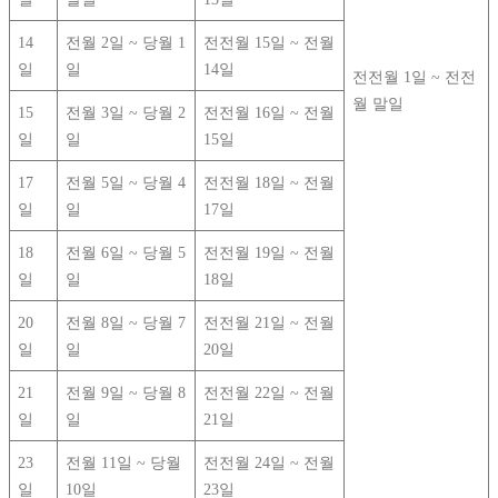
14
전월 2일 ~ 당월 1
전전월 15일 ~ 전월
일
일
14일
전전월 1일 ~ 전전
월 말일
15
전월 3일 ~ 당월 2
전전월 16일 ~ 전월
일
일
15일
17
전월 5일 ~ 당월 4
전전월 18일 ~ 전월
일
일
17일
18
전월 6일 ~ 당월 5
전전월 19일 ~ 전월
일
일
18일
20
전월 8일 ~ 당월 7
전전월 21일 ~ 전월
일
일
20일
21
전월 9일 ~ 당월 8
전전월 22일 ~ 전월
일
일
21일
23
전월 11일 ~ 당월
전전월 24일 ~ 전월
일
10일
23일