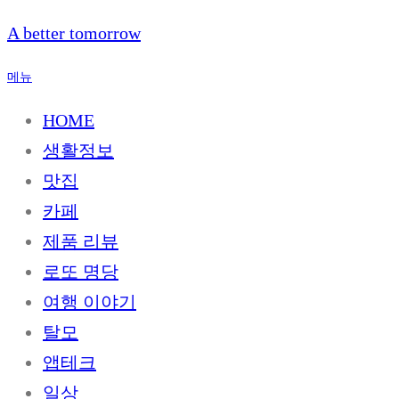
내
A better tomorrow
용
으
메뉴
로
바
HOME
로
생활정보
가
기
맛집
카페
제품 리뷰
로또 명당
여행 이야기
탈모
앱테크
일상