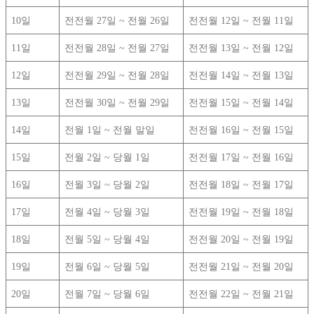
10일
전전월 27일 ~ 전월 26일
전전월 12일 ~ 전월 11일
11일
전전월 28일 ~ 전월 27일
전전월 13일 ~ 전월 12일
12일
전전월 29일 ~ 전월 28일
전전월 14일 ~ 전월 13일
13일
전전월 30일 ~ 전월 29일
전전월 15일 ~ 전월 14일
14일
전월 1일 ~ 전월 말일
전전월 16일 ~ 전월 15일
15일
전월 2일 ~ 당월 1일
전전월 17일 ~ 전월 16일
16일
전월 3일 ~ 당월 2일
전전월 18일 ~ 전월 17일
17일
전월 4일 ~ 당월 3일
전전월 19일 ~ 전월 18일
18일
전월 5일 ~ 당월 4일
전전월 20일 ~ 전월 19일
19일
전월 6일 ~ 당월 5일
전전월 21일 ~ 전월 20일
20일
전월 7일 ~ 당월 6일
전전월 22일 ~ 전월 21일