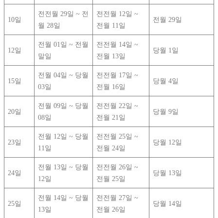
전전월 29일 ~ 전
전전월 12일 ~
10일
전월 29일
월 28일
전월 11일
전월 01일 ~ 전월
전전월 14일 ~
12일
당월 1일
말일
전월 13일
전월 04일 ~ 당월
전전월 17일 ~
15일
당월 4일
03일
전월 16일
전월 09일 ~ 당월
전전월 22일 ~
20일
당월 9일
08일
전월 21일
전월 12일 ~ 당월
전전월 25일 ~
23일
당월 12일
11일
전월 24일
전월 13일 ~ 당월
전전월 26일 ~
24일
당월 13일
12일
전월 25일
전월 14일 ~ 당월
전전월 27일 ~
25일
당월 14일
13일
전월 26일