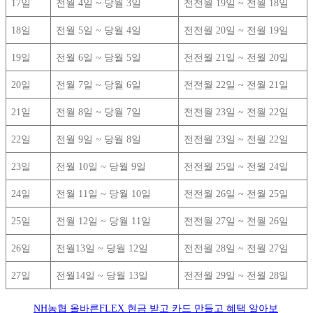
17일
전월 4일 ~ 당월 3일
전전월 19일 ~ 전월 18일
18일
전월 5일 ~ 당월 4일
전전월 20일 ~ 전월 19일
19일
전월 6일 ~ 당월 5일
전전월 21일 ~ 전월 20일
20일
전월 7일 ~ 당월 6일
전전월 22일 ~ 전월 21일
21일
전월 8일 ~ 당월 7일
전전월 23일 ~ 전월 22일
22일
전월 9일 ~ 당월 8일
전전월 23일 ~ 전월 22일
23일
전월 10일 ~ 당월 9일
전전월 25일 ~ 전월 24일
24일
전월 11일 ~ 당월 10일
전전월 26일 ~ 전월 25일
25일
전월 12일 ~ 당월 11일
전전월 27일 ~ 전월 26일
26일
전월13일 ~ 당월 12일
전전월 28일 ~ 전월 27일
27일
전월14일 ~ 당월 13일
전전월 29일 ~ 전월 28일
NH농협 올바른FLEX 현금 받고 카드 만들고 혜택 알아보