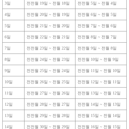
3일
전전월 19일 ~ 전월 18일
전전월 5일 ~ 전월 4일
4일
전전월 20일 ~ 전월 19일
전전월 6일 ~ 전월 5일
5일
전전월 21일 ~ 전월 20일
전전월 7일 ~ 전월 6일
6일
전전월 22일 ~ 전월 21일
전전월 8일 ~ 전월 7일
7일
전전월 23일 ~ 전월 22일
전전월 9일 ~ 전월 8일
8일
전전월 24일 ~ 전월 23일
전전월 10일 ~ 전월 9일
9일
전전월 25일 ~ 전월 24일
전전월 11일 ~ 전월 10일
10일
전전월 26일 ~ 전월 25일
전전월 12일 ~ 전월 11일
11일
전전월 27일 ~ 전월 26일
전전월 13일 ~ 전월 12일
12일
전전월 28일 ~ 전월 27일
전전월 14일 ~ 전월 13일
13일
전전월 29일 ~ 전월 28일
전전월 15일 ~ 전월 14일
14일
전전월 30일 ~ 전월 29일
전전월 16일 ~ 전월 15일