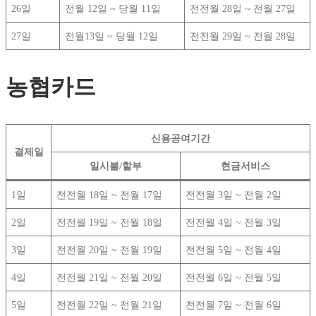
26일
전월 12일 ~ 당월 11일
전전월 28일 ~ 전월 27일
27일
전월13일 ~ 당월 12일
전전월 29일 ~ 전월 28일
농협카드
신용공여기간
결제일
일시불/할부
현금서비스
1일
전전월 18일 ~ 전월 17일
전전월 3일 ~ 전월 2일
2일
전전월 19일 ~ 전월 18일
전전월 4일 ~ 전월 3일
3일
전전월 20일 ~ 전월 19일
전전월 5일 ~ 전월 4일
4일
전전월 21일 ~ 전월 20일
전전월 6일 ~ 전월 5일
5일
전전월 22일 ~ 전월 21일
전전월 7일 ~ 전월 6일