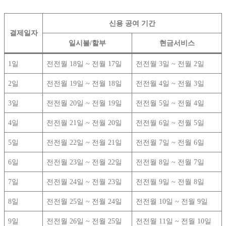
신용 공여 기간
결제일자
일시불/할부
현금서비스
1일
전전월 18일 ~ 전월 17일
전전월 3일 ~ 전월 2일
2일
전전월 19일 ~ 전월 18일
전전월 4일 ~ 전월 3일
3일
전전월 20일 ~ 전월 19일
전전월 5일 ~ 전월 4일
4일
전전월 21일 ~ 전월 20일
전전월 6일 ~ 전월 5일
5일
전전월 22일 ~ 전월 21일
전전월 7일 ~ 전월 6일
6일
전전월 23일 ~ 전월 22일
전전월 8일 ~ 전월 7일
7일
전전월 24일 ~ 전월 23일
전전월 9일 ~ 전월 8일
8일
전전월 25일 ~ 전월 24일
전전월 10일 ~ 전월 9일
9일
전전월 26일 ~ 전월 25일
전전월 11일 ~ 전월 10일