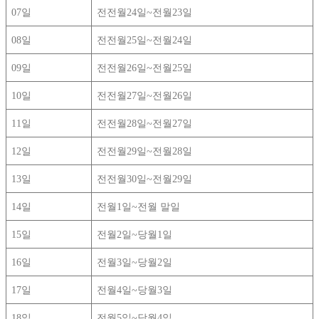
07일
전전월24일~전월23일
08일
전전월25일~전월24일
09일
전전월26일~전월25일
10일
전전월27일~전월26일
11일
전전월28일~전월27일
12일
전전월29일~전월28일
13일
전전월30일~전월29일
14일
전월1일~전월 말일
15일
전월2일~당월1일
16일
전월3일~당월2일
17일
전월4일~당월3일
18일
전월5일~당월4일