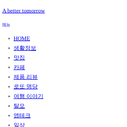
내
A better tomorrow
용
으
메뉴
로
바
HOME
로
생활정보
가
기
맛집
카페
제품 리뷰
로또 명당
여행 이야기
탈모
앱테크
일상