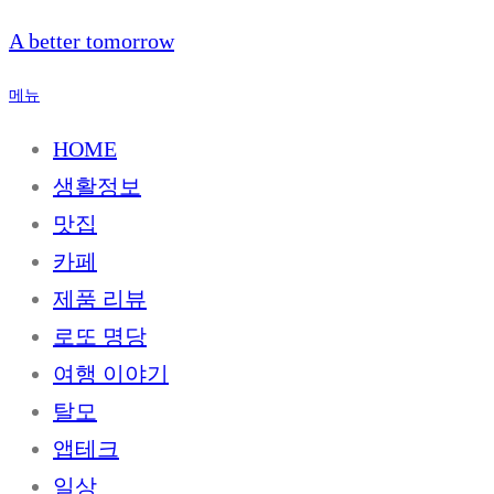
내
A better tomorrow
용
으
메뉴
로
바
HOME
로
생활정보
가
기
맛집
카페
제품 리뷰
로또 명당
여행 이야기
탈모
앱테크
일상