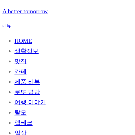
내
A better tomorrow
용
으
메뉴
로
바
HOME
로
생활정보
가
기
맛집
카페
제품 리뷰
로또 명당
여행 이야기
탈모
앱테크
일상