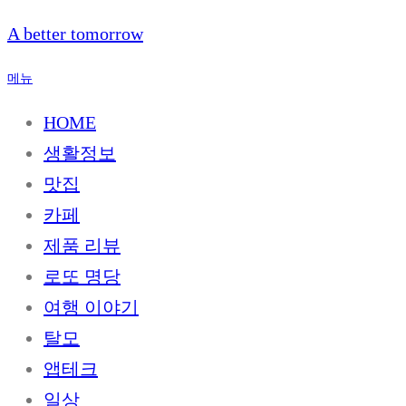
내
A better tomorrow
용
으
메뉴
로
바
HOME
로
생활정보
가
기
맛집
카페
제품 리뷰
로또 명당
여행 이야기
탈모
앱테크
일상