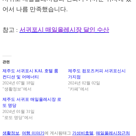
어서 나름 만족했습니다.
참고 :
서귀포시 매일올레시장 달인 수산
관련
제주도 서귀포시 KAL 호텔 룸
제주도 컴포즈커피 서귀포신시
컨디션 및 어메너티
가지점
2024년 07월 18일
2024년 02월 02일
"생활정보"에서
"카페"에서
제주도 서귀포 매일올레시장 로
또 명당
2024년 01월 31일
"로또 명당"에서
생활정보
,
여행 이야기
에 게시됨
태그
가성비호텔
,
매일올레시장근처