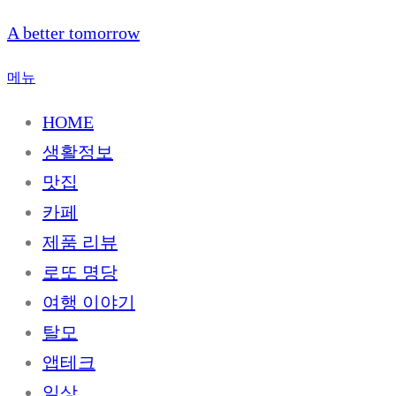
내
A better tomorrow
용
으
메뉴
로
HOME
바
로
생활정보
가
맛집
기
카페
제품 리뷰
로또 명당
여행 이야기
탈모
앱테크
일상