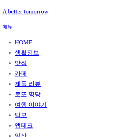
내
A better tomorrow
용
으
메뉴
로
HOME
바
로
생활정보
가
맛집
기
카페
제품 리뷰
로또 명당
여행 이야기
탈모
앱테크
일상