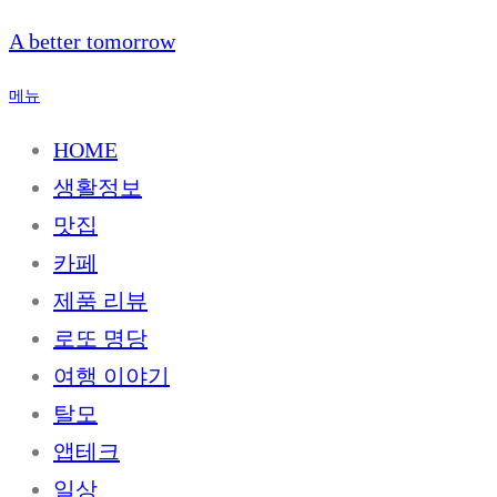
내
A better tomorrow
용
으
메뉴
로
바
HOME
로
생활정보
가
기
맛집
카페
제품 리뷰
로또 명당
여행 이야기
탈모
앱테크
일상