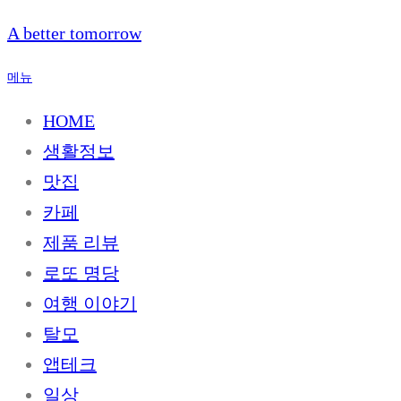
내
A better tomorrow
용
으
메뉴
로
바
HOME
로
생활정보
가
기
맛집
카페
제품 리뷰
로또 명당
여행 이야기
탈모
앱테크
일상