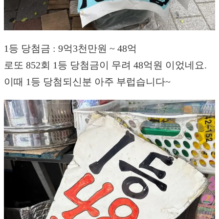
1등 당첨금 : 9억3천만원 ~ 48억
로또 852회 1등 당첨금이 무려 48억원 이었네요.
이때 1등 당첨되신분 아주 부럽습니다~