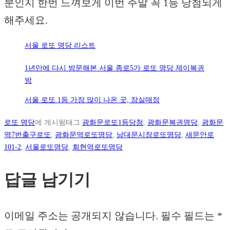
분인지 한번 느껴보게 이번 주말 꼭 1등 당첨되게
해주세요.
서울 로또 명당 리스트
1년만에 다시 방문해본 서울 종로5가 로또 명당 제이복권
방
서울 로또 1등 가장 많이 나온 곳, 잠실매점
로또 명당
에 게시됨
태그
광화문로또1등당첨
,
광화문복권명당
,
광화문
역7번출구로또
,
광화문역로또명당
,
남대문시장로또명당
,
새문안로
101-2
,
서울로또명당
,
회현역로또명당
답글 남기기
이메일 주소는 공개되지 않습니다.
필수 필드는
*