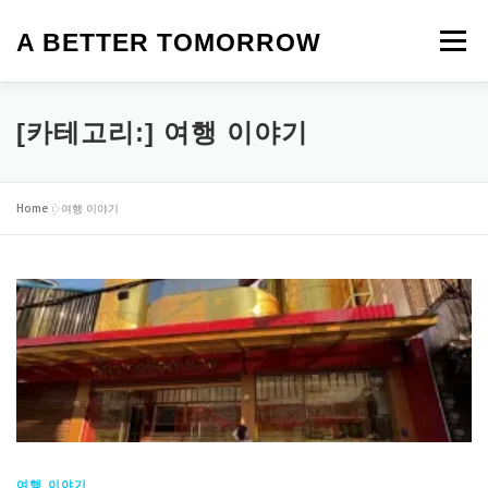
내
용
A BETTER TOMORROW
메뉴
으
로
바
로
HOME
생활정보
맛집
카페
제품 리뷰
[카테고리:]
여행 이야기
가
기
로또 명당
여행 이야기
탈모
앱테크
일상
Home
»
여행 이야기
오늘의 뉴스
영화
여행 이야기