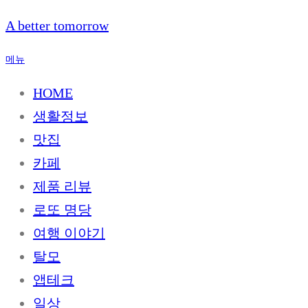
내
A better tomorrow
용
으
메뉴
로
바
HOME
로
생활정보
가
기
맛집
카페
제품 리뷰
로또 명당
여행 이야기
탈모
앱테크
일상