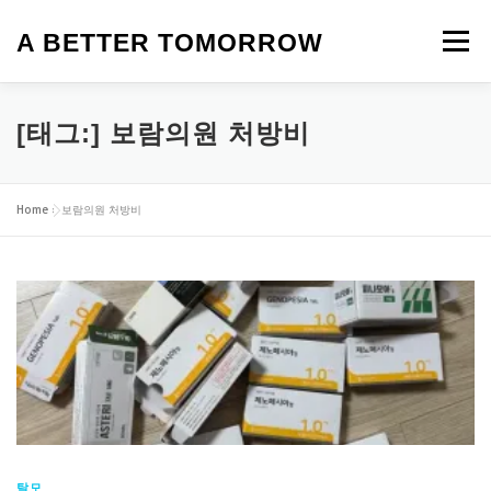
내
용
A BETTER TOMORROW
메뉴
으
로
바
로
HOME
생활정보
맛집
카페
제품 리뷰
[태그:]
보람의원 처방비
가
기
로또 명당
여행 이야기
탈모
앱테크
일상
Home
»
보람의원 처방비
오늘의 뉴스
영화
탈모