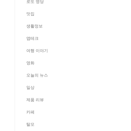
로또 명당
맛집
생활정보
앱테크
여행 이야기
영화
오늘의 뉴스
일상
제품 리뷰
카페
탈모