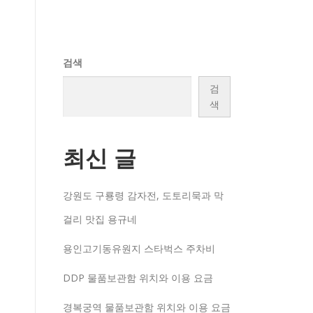
검색
검
색
최신 글
강원도 구룡령 감자전, 도토리묵과 막
걸리 맛집 용규네
용인고기동유원지 스타벅스 주차비
DDP 물품보관함 위치와 이용 요금
경복궁역 물품보관함 위치와 이용 요금