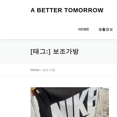
내
용
A BETTER TOMORROW
으
로
바
HOME
생활정보
로
가
기
[태그:]
보조가방
Home
»
보조가방