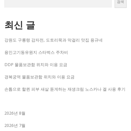
검색
최신 글
강원도 구룡령 감자전, 도토리묵과 막걸리 맛집 용규네
용인고기동유원지 스타벅스 주차비
DDP 물품보관함 위치와 이용 요금
경복궁역 물품보관함 위치와 이용 요금
손톱으로 할퀸 피부 새살 돋게하는 재생크림 노스카나 겔 사용 후기
2026년 8월
2026년 7월