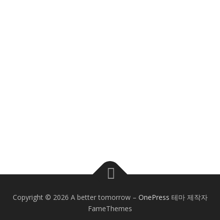
Copyright © 2026 A better tomorrow
–
OnePress
테마 제작자
FameThemes