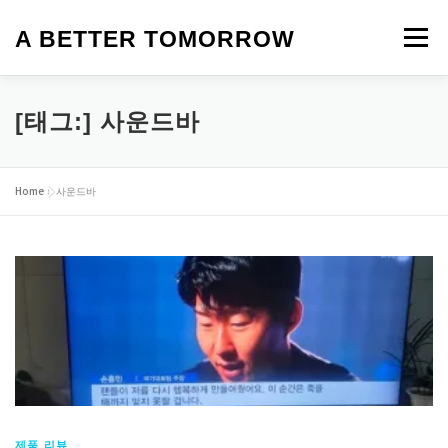
내
용
A BETTER TOMORROW
메뉴
으
로
바
로
HOME
생활정보
맛집
카페
제품 리뷰
[태그:]
사운드바
가
기
로또 명당
여행 이야기
탈모
앱테크
일상
Home
»
사운드바
오늘의 뉴스
영화
제품 리뷰