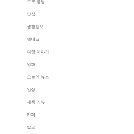
로또 명당
맛집
생활정보
앱테크
여행 이야기
영화
오늘의 뉴스
일상
제품 리뷰
카페
탈모