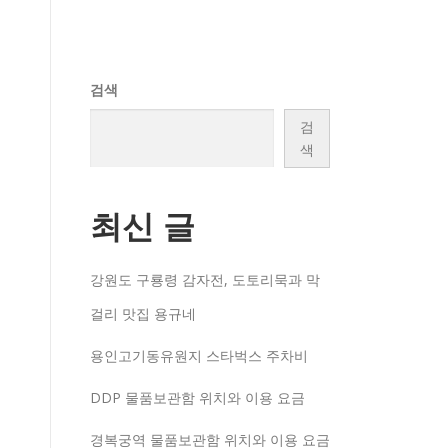
검색
검
색
최신 글
강원도 구룡령 감자전, 도토리묵과 막
걸리 맛집 용규네
용인고기동유원지 스타벅스 주차비
DDP 물품보관함 위치와 이용 요금
경복궁역 물품보관함 위치와 이용 요금