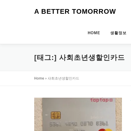
내
용
A BETTER TOMORROW
으
로
바
HOME
생활정보
로
가
기
[태그:]
사회초년생할인카드
Home
»
사회초년생할인카드