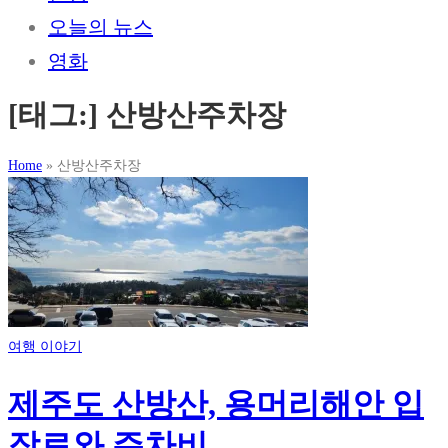
오늘의 뉴스
영화
[태그:]
산방산주차장
Home
»
산방산주차장
여행 이야기
제주도 산방산, 용머리해안 입
장료와 주차비