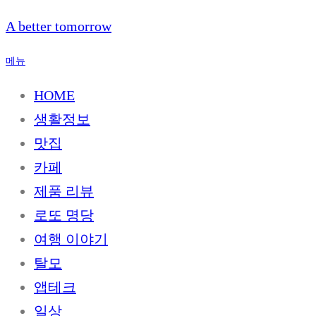
내
A better tomorrow
용
으
메뉴
로
바
HOME
로
생활정보
가
기
맛집
카페
제품 리뷰
로또 명당
여행 이야기
탈모
앱테크
일상