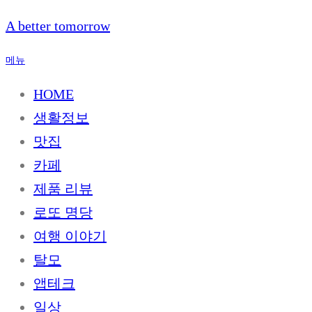
내
A better tomorrow
용
으
메뉴
로
바
HOME
로
생활정보
가
기
맛집
카페
제품 리뷰
로또 명당
여행 이야기
탈모
앱테크
일상