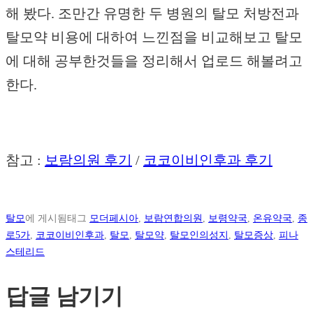
해 봤다. 조만간 유명한 두 병원의 탈모 처방전과
탈모약 비용에 대하여 느낀점을 비교해보고 탈모
에 대해 공부한것들을 정리해서 업로드 해볼려고
한다.
참고 :
보람의원 후기
/
코코이비인후과 후기
탈모
에 게시됨
태그
모더페시아
,
보람연합의원
,
보령약국
,
온유약국
,
종
로5가
,
코코이비인후과
,
탈모
,
탈모약
,
탈모인의성지
,
탈모증상
,
피나
스테리드
답글 남기기