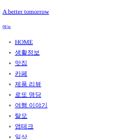
내
A better tomorrow
용
으
메뉴
로
바
HOME
로
생활정보
가
기
맛집
카페
제품 리뷰
로또 명당
여행 이야기
탈모
앱테크
일상