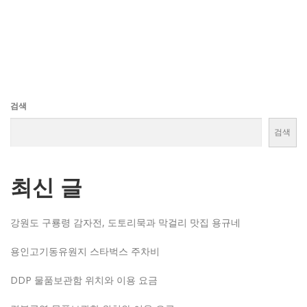
검색
검색
최신 글
강원도 구룡령 감자전, 도토리묵과 막걸리 맛집 용규네
용인고기동유원지 스타벅스 주차비
DDP 물품보관함 위치와 이용 요금