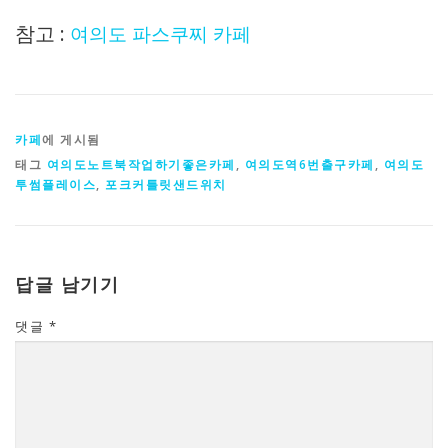
참고 :
여의도 파스쿠찌 카페
카페
에 게시됨
태그
여의도노트북작업하기좋은카페
,
여의도역6번출구카페
,
여의도
투썸플레이스
,
포크커틀릿샌드위치
답글 남기기
댓글
*