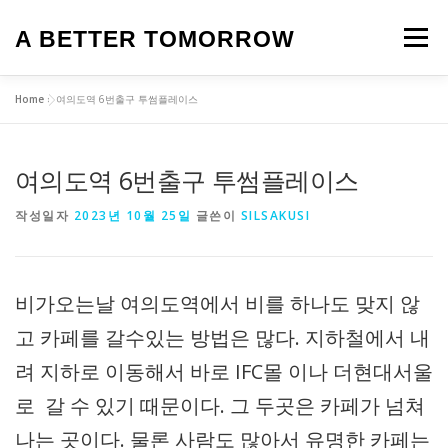
내
용
A BETTER TOMORROW
메뉴
으
로
바
Home
»
여의도역 6번출구 투썸플레이스
로
HOME
생활정보
맛집
카페
제품 리뷰
가
기
여의도역 6번출구 투썸플레이스
로또 명당
여행 이야기
탈모
앱테크
일상
작성일자
2023년 10월 25일
글쓴이
SILSAKUSI
오늘의 뉴스
영화
비가오는날 여의도역에서 비를 하나도 맞지 않
고 카페를 갈수있는 방법은 많다. 지하철에서 내
려 지하로 이동해서 바로 IFC몰 이나 더현대서울
로 갈 수 있기 때문이다. 그 두곳은 카페가 넘쳐
나는 곳이다. 물론 사람도 많아서 유명한 카페는