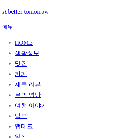
내
A better tomorrow
용
으
메뉴
로
HOME
바
로
생활정보
가
맛집
기
카페
제품 리뷰
로또 명당
여행 이야기
탈모
앱테크
일상