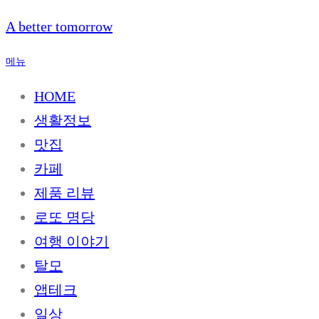
내
A better tomorrow
용
으
메뉴
로
바
HOME
로
생활정보
가
기
맛집
카페
제품 리뷰
로또 명당
여행 이야기
탈모
앱테크
일상