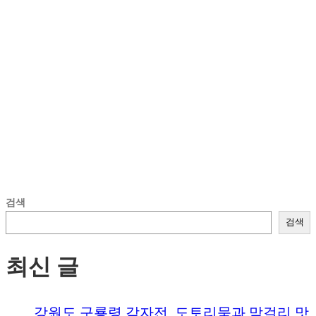
검색
검색
최신 글
강원도 구룡령 감자전, 도토리묵과 막걸리 맛