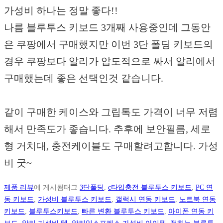
가성비 하나는 정말 좋다!!
나름 블루투스 키보드 3개째 사용중인데 그동안
은 쿠팡에서 구매했지만 이번 3단 폴딩 키보드의
경우 쿠팡보다 알리가 압도적으로 싸서 알리에서
구매했는데 좋은 선택인것 같습니다.
같이 구매한 케이스와 그립톡도 가격이 너무 저렴
해서 만족도가 좋습니다. 추후에 보안필름, 세로
형 거치대, 충전케이블도 구매할려고합니다. 가성
비 굿~
제품 리뷰
에 게시됨
태그
3단폴딩
,
c타입충전 블루투스 키보드
,
PC 연
동 키보드
,
가성비 블루투스 키보드
,
갤럭시 연동 키보드
,
노트북 연동
키보드
,
블루투스키보드
,
빠른 변환 블루투스 키보드
,
아이폰 연동 키
보드
,
알리 가성비 템
,
알리익스프레스 가성비 아이템
,
접히는 블루투