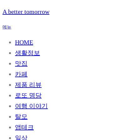
내
A better tomorrow
용
으
메뉴
로
바
HOME
로
생활정보
가
기
맛집
카페
제품 리뷰
로또 명당
여행 이야기
탈모
앱테크
일상