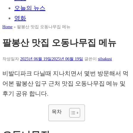
오늘의 뉴스
영화
Home
»
팔봉산 맛집 오동나무집 메뉴
팔봉산 맛집 오동나무집 메뉴
작성일자
2025년 06월 19일
2025년 06월 19일
글쓴이
silsakusi
비발디파크 다닐때 지나치면서 몇번 방문해서 먹
어본 팔봉산 입구 근처 맛집 오동나무집 메뉴 및
후기 공유 합니다.
목차