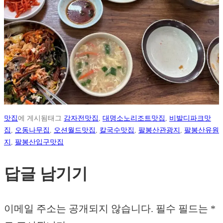
맛집
에 게시됨
태그
감자전맛집
,
대명소노리조트맛집
,
비발디파크맛
집
,
오동나무집
,
오션월드맛집
,
칼국수맛집
,
팔봉산관광지
,
팔봉산유원
지
,
팔봉산입구맛집
답글 남기기
이메일 주소는 공개되지 않습니다.
필수 필드는
*