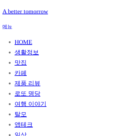
내
A better tomorrow
용
으
메뉴
로
HOME
바
로
생활정보
가
맛집
기
카페
제품 리뷰
로또 명당
여행 이야기
탈모
앱테크
일상